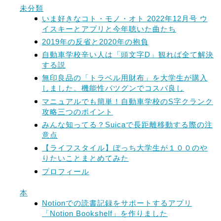
未分類
いま好きなコト・モノ・オト 2022年12月号 ウ
イスキーとアプリと今年聴いた曲たち
2019年の反省と2020年の抱負
自動車学校辛い人は「頭文字D」観れば全て解決
する説
無印良品の「トラベル用財布」を大学生が購入
しました。機能性バツグンでコスパ良し
マニュアルでも簡単！自動車学校のS字クランク
攻略三つのポイント
みんな知ってる？Suicaで長距離移動する際の注
意点
【ライフスタイル】ぼっち大学生が１００のや
りたいことまとめてみた
プロフィール
本
Notionでの読書記録をサポートするアプリ
「Notion Bookshelf」を作りました