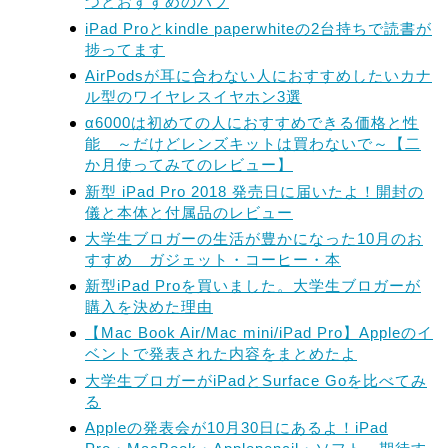
つとおすすめのハブ
iPad Proとkindle paperwhiteの2台持ちで読書が
捗ってます
AirPodsが耳に合わない人におすすめしたいカナ
ル型のワイヤレスイヤホン3選
α6000は初めての人におすすめできる価格と性
能 ～だけどレンズキットは買わないで～【二
か月使ってみてのレビュー】
新型 iPad Pro 2018 発売日に届いたよ！開封の
儀と本体と付属品のレビュー
大学生ブロガーの生活が豊かになった10月のお
すすめ ガジェット・コーヒー・本
新型iPad Proを買いました。大学生ブロガーが
購入を決めた理由
【Mac Book Air/Mac mini/iPad Pro】Appleのイ
ベントで発表された内容をまとめたよ
大学生ブロガーがiPadとSurface Goを比べてみ
る
Appleの発表会が10月30日にあるよ！iPad