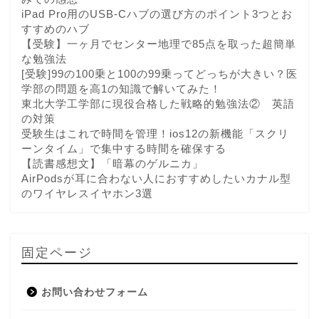
iPad Pro用のUSB-Cハブの選び方のポイント3つとお
すすめのハブ
【受験】一ヶ月でセンター地理で85点を取った超簡単
な勉強法
[受験]99の100乗と100の99乗ってどっちが大きい？医
学部の問題を高1の知識で解いてみた！
東北大学工学部に現役合格した戦略的勉強法② 英語
の対策
受験生はこれで時間を管理！ios12の新機能「スクリ
ーンタイム」で集中する時間を確保する
【読書感想文】「暗幕のゲルニカ」
AirPodsが耳に合わない人におすすめしたいカナル型
のワイヤレスイヤホン3選
固定ページ
お問い合わせフォーム