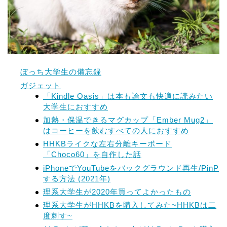
ぼっち大学生の備忘録
ガジェット
「Kindle Oasis」は本も論文も快適に読みたい
大学生におすすめ
加熱・保温できるマグカップ「Ember Mug2」
はコーヒーを飲むすべての人におすすめ
HHKBライクな左右分離キーボード
「Choco60」を自作した話
iPhoneでYouTubeをバックグラウンド再生/PinP
する方法 (2021年)
理系大学生が2020年買ってよかったもの
理系大学生がHHKBを購入してみた~HHKBは二
度刺す~