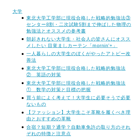
大学
東北大学工学部に現役合格した戦略的勉強法③
センター8割・二次試験5割まで伸ばした物理の
勉強法とオススメの参考書
朝起きれない大学生・社会人の皆さんにオスス
メしたい 目覚ましカーテン「mornin’+」
一人暮らしの大学生のぼくがやったアトピー改
善法
東北大学工学部に現役合格した戦略的勉強法
② 英語の対策
東北大学工学部に現役合格した戦略的勉強法
① 数学の対策と目標の把握
買う前によく考えて！大学生に必要そうで必要
ないもの
【ファッション】大学生こそ革靴を履くべき理
由とおすすめの革靴
合宿？短期？通学？自動車免許の取り方のそれ
ぞれの特徴と注意点