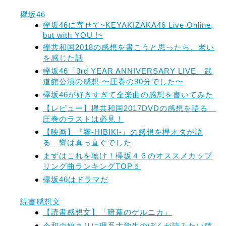
欅坂46
欅坂46に寄せて~KEYAKIZAKA46 Live Online,
but with YOU !~
欅共和国2018の感想を書こうと思ったら、老い
を感じた話
欅坂46「3rd YEAR ANNIVERSARY LIVE」武
道館公演の感想 〜圧巻の90分でした〜
欅坂46が好きすぎて全楽曲の感想を書いてみた
【レビュー】欅共和国2017DVDの感想を語る
圧巻のラストは必見！
【映画】『響-HIBIKI-』の感想を欅オタが語
る 響は真っ直ぐでした
まずはこれを聴け！欅坂４６のオススメカップ
リング曲ランキングTOP５
欅坂46はドラマだ
読書感想文
【読書感想文】「暗幕のゲルニカ」
令和の始まりに理系大学生のぼくが読みたい積