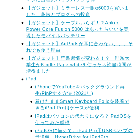
【ガジェット】ミラーレス一眼α6000を買いま
した。趣味とブログへの投資
【ガジェット】ケーブルいらず！？Anker
Power Core Fusion 5000 はあったらいいを実
現したモバイルバッテリー
【ガジェット】AirPodsが耳に合わない、、、そ
れでも使う理由
【ガジェット】読書習慣が変わる！？ 理系大
学生がKindle Paperwhiteを使ったら読書時間が
増得ました
iPad
iPhoneでYouTubeをバックグラウンド再
生/PinPする方法 (2021年)
着けたままSmart Keyboard Folioを装着で
きるiPad Pro用ケースが便利
iPadはパソコンの代わりになる？iPadOSを
使ってみた感想
iPadOSに備えて。iPad Pro用USB-Cハブの
最適解。HyperDrive for iPadPro