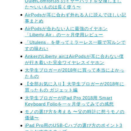
QuietComfort35 のイヤーパッドを交換しまし
た〜いいものは長く使う〜
AirPodsが耳に合わず外れる人に読んでほしい記
事まとめ
AirPodsが合わない人に最強のイヤホン
「Liberty Air」の一ヶ月使用レビュー
「Utulens」を使ってミラーレス一眼で写ルンで
すの味わい
AnkerのLiberty airはAirPodsが耳に合わない僕
が行き着いた完全ワイヤレスイヤホン
大学生ブロガーが2018年に買って本当によかっ
たもの
【全部お気に入り】大学生ブロガーが2018年に
買ったもの ガジェット編
大学生ブロガーがiPad Pro 2018用 Smart
Keyboard Folioを一ヶ月使ってみての感想
モノの選び方を考える 〜父の時計に想うモノの
価値〜
iPad Pro用のUSB-Cハブの選び方のポイント3