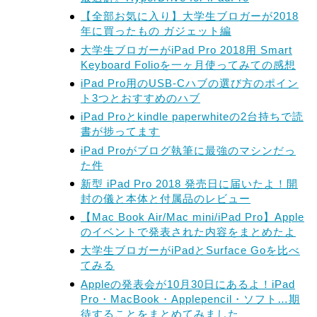
【全部お気に入り】大学生ブロガーが2018
年に買ったもの ガジェット編
大学生ブロガーがiPad Pro 2018用 Smart
Keyboard Folioを一ヶ月使ってみての感想
iPad Pro用のUSB-Cハブの選び方のポイン
ト3つとおすすめのハブ
iPad Proとkindle paperwhiteの2台持ちで読
書が捗ってます
iPad Proがブログ執筆に最強のマシンだっ
た件
新型 iPad Pro 2018 発売日に届いたよ！開
封の儀と本体と付属品のレビュー
【Mac Book Air/Mac mini/iPad Pro】Apple
のイベントで発表された内容をまとめたよ
大学生ブロガーがiPadとSurface Goを比べ
てみる
Appleの発表会が10月30日にあるよ！iPad
Pro・MacBook・Applepencil・ソフト…期
待することをまとめてみました