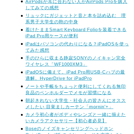
AirPodsが耳に合わない人がAirPods Proを購入
してみての感想
リュックにガジェットと音と本を詰め込む 理
系男子大学生の鞄の中身
着けたままSmart Keyboard Folioを装着できる
iPad Pro用ケースが便利
iPadはパソコンの代わりになる？iPadOSを使っ
てみた感想
手のひらに収まる静寂SONYのノイキャン完全
ワイヤレス「WF1000XM3」
iPadOSに備えて。iPad Pro用USB-Cハブの最
適解。HyperDrive for iPadPro
ノートや手帳をちょっと便利にしてくれる無印
良品のペンホルダーでメモが習慣になる
朝起きれない大学生・社会人の皆さんにオスス
メしたい 目覚ましカーテン「mornin’+」
カメラ初心者がボディやレンズと一緒に揃えた
いカメラアクセサリー【初心者必見】
Boseのノイズキャンセリングヘッドホン