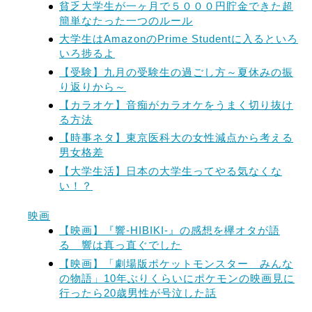
貧乏大学生が一ヶ月で５０００円貯金できた超
簡単なたった一つのルール
大学生はAmazonのPrime Studentに入るといろ
いろ捗るよ
【受験】九月の受験生の過ごし方～夏休みの振
り返りから～
【カラオケ】音痴がカラオケをうまく切り抜け
る方法
【時事ネタ】東京医科大の女性減点から考える
男女格差
【大学生活】日本の大学生ってやる気なくな
い！？
映画
【映画】『響-HIBIKI-』の感想を欅オタが語
る 響は真っ直ぐでした
【映画】「劇場版ポケットモンスター みんな
の物語」10年ぶりくらいにポケモンの映画見に
行ったら20歳男性が号泣した話