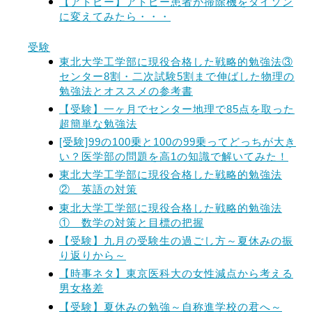
【アトピー】アトピー患者が掃除機をダイソン
に変えてみたら・・・
受験
東北大学工学部に現役合格した戦略的勉強法③
センター8割・二次試験5割まで伸ばした物理の
勉強法とオススメの参考書
【受験】一ヶ月でセンター地理で85点を取った
超簡単な勉強法
[受験]99の100乗と100の99乗ってどっちが大き
い？医学部の問題を高1の知識で解いてみた！
東北大学工学部に現役合格した戦略的勉強法
② 英語の対策
東北大学工学部に現役合格した戦略的勉強法
① 数学の対策と目標の把握
【受験】九月の受験生の過ごし方～夏休みの振
り返りから～
【時事ネタ】東京医科大の女性減点から考える
男女格差
【受験】夏休みの勉強～自称進学校の君へ～