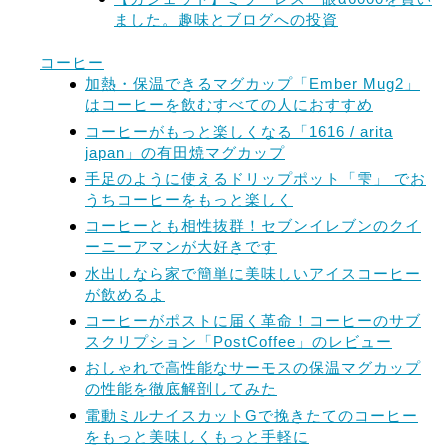
ました。趣味とブログへの投資
コーヒー
加熱・保温できるマグカップ「Ember Mug2」
はコーヒーを飲むすべての人におすすめ
コーヒーがもっと楽しくなる「1616 / arita
japan」の有田焼マグカップ
手足のように使えるドリップポット「雫」 でお
うちコーヒーをもっと楽しく
コーヒーとも相性抜群！セブンイレブンのクイ
ーニーアマンが大好きです
水出しなら家で簡単に美味しいアイスコーヒー
が飲めるよ
コーヒーがポストに届く革命！コーヒーのサブ
スクリプション「PostCoffee」のレビュー
おしゃれで高性能なサーモスの保温マグカップ
の性能を徹底解剖してみた
電動ミルナイスカットGで挽きたてのコーヒー
をもっと美味しくもっと手軽に