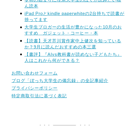
ん読本
iPad Proとkindle paperwhiteの2台持ちで読書が
捗ってます
大学生ブロガーの生活が豊かになった10月のお
すすめ ガジェット・コーヒー・本
【読書】天才芥川賞作家中上健次を知っている
か？9月に読んだおすすめの本三選
【書評】『AIvs教科書が読めない子どもたち』
人はこれから何ができる？
お問い合わせフォーム
ブログ「ぼっち大学生の備忘録」の全記事紹介
プライバシーポリシー
特定商取引法に基づく表記