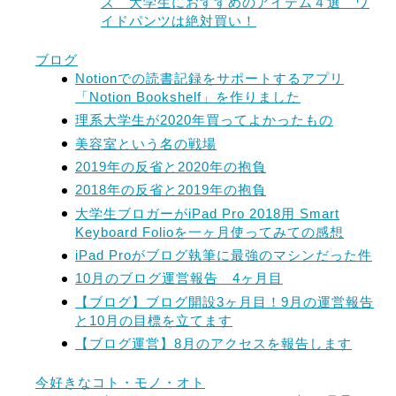
ズ 大学生におすすめのアイテム４選 ワ
イドパンツは絶対買い！
ブログ
Notionでの読書記録をサポートするアプリ
「Notion Bookshelf」を作りました
理系大学生が2020年買ってよかったもの
美容室という名の戦場
2019年の反省と2020年の抱負
2018年の反省と2019年の抱負
大学生ブロガーがiPad Pro 2018用 Smart
Keyboard Folioを一ヶ月使ってみての感想
iPad Proがブログ執筆に最強のマシンだった件
10月のブログ運営報告 4ヶ月目
【ブログ】ブログ開設3ヶ月目！9月の運営報告
と10月の目標を立てます
【ブログ運営】8月のアクセスを報告します
今好きなコト・モノ・オト