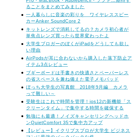
Pro・MacBook・Applepencil・ソフト…期待す
ることをまとめてみました
一人暮らしに音楽の彩りを ワイヤレススピー
カーAnker SoundCore 2
キットレンズで消耗してるの？カメラ初心者が
単焦点レンズ買ったら世界変わったよ
大学生ブロガーのぼくがiPadをどうしても欲し
い理由
AirPodsが耳に合わないから購入した落下防止ア
イテム3点レビュー
ブギーボードは手書きの快適さとペーパーレス
の省スペースを兼ね備えた電子メモパッド
ぼっち大学生の写真館 2018年9月編 カメラ
って難しい～
受験生はこれで時間を管理！ios12の新機能「ス
クリーンタイム」で集中する時間を確保する
勉強にも最適！ノイズキャンセリングヘッドホ
ンQuietComfort 35で集中力アップ
【レビュー】イクリプスプロが大学生 ビジネス
マンに最強のバックパックな件