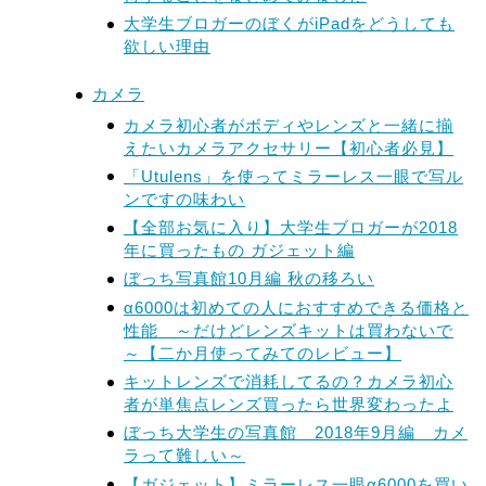
大学生ブロガーのぼくがiPadをどうしても
欲しい理由
カメラ
カメラ初心者がボディやレンズと一緒に揃
えたいカメラアクセサリー【初心者必見】
「Utulens」を使ってミラーレス一眼で写ル
ンですの味わい
【全部お気に入り】大学生ブロガーが2018
年に買ったもの ガジェット編
ぼっち写真館10月編 秋の移ろい
α6000は初めての人におすすめできる価格と
性能 ～だけどレンズキットは買わないで
～【二か月使ってみてのレビュー】
キットレンズで消耗してるの？カメラ初心
者が単焦点レンズ買ったら世界変わったよ
ぼっち大学生の写真館 2018年9月編 カメ
ラって難しい～
【ガジェット】ミラーレス一眼α6000を買い