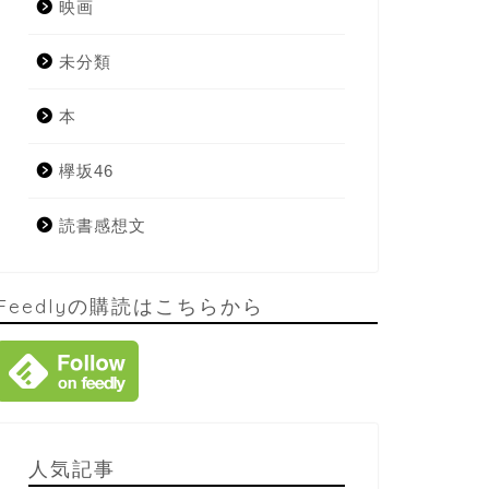
映画
未分類
本
欅坂46
読書感想文
Feedlyの購読はこちらから
人気記事