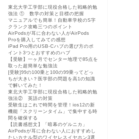
東北大学工学部に現役合格した戦略的勉
強法 ① 数学の対策と目標の把握
マニュアルでも簡単！自動車学校のS字
クランク攻略三つのポイント
AirPodsが耳に合わない人がAirPods
Proを購入してみての感想
iPad Pro用のUSB-Cハブの選び方のポ
イント3つとおすすめのハブ
【受験】一ヶ月でセンター地理で85点を
取った超簡単な勉強法
[受験]99の100乗と100の99乗ってどっ
ちが大きい？医学部の問題を高1の知識
で解いてみた！
東北大学工学部に現役合格した戦略的勉
強法② 英語の対策
受験生はこれで時間を管理！ios12の新
機能「スクリーンタイム」で集中する時
間を確保する
【読書感想文】「暗幕のゲルニカ」
AirPodsが耳に合わない人におすすめし
たいカナル型のワイヤレスイヤホン3選