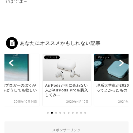
ではでは～
あなたにオススメかもしれない記事
ガジェット
ガジェット
学生ブロガーのぼくが
AirPodsが耳に合わない
理系大学生が2020
Padをどうしても欲しい
人がAirPods Proを購入
ってよかったもの
由
してみ...
2018年10月14日
2020年4月10日
2021年1
スポンサーリンク