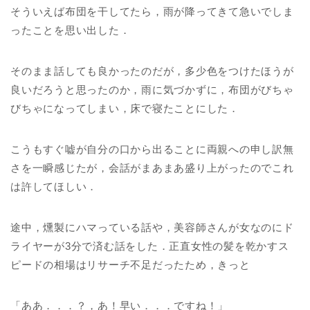
そういえば布団を干してたら，雨が降ってきて急いでしま
ったことを思い出した．
そのまま話しても良かったのだが，多少色をつけたほうが
良いだろうと思ったのか，雨に気づかずに，布団がびちゃ
びちゃになってしまい，床で寝たことにした．
こうもすぐ嘘が自分の口から出ることに両親への申し訳無
さを一瞬感じたが，会話がまあまあ盛り上がったのでこれ
は許してほしい．
途中，燻製にハマっている話や，美容師さんが女なのにド
ライヤーが3分で済む話をした．正直女性の髪を乾かすス
ピードの相場はリサーチ不足だったため，きっと
「ああ．．．？，あ！早い．．．ですね！」