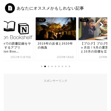
あなたにオススメかもしれない記事
グ
ブログ
ブログ
tionでの読書記録をサ
2019年の反省と2020年
【ブログ】ブログ開
ートするアプリ
の抱負
ヶ月目！9月の運営
tion Boo...
と10月の目標を立てま
2022年12月10日
2020年1月6日
2018年1
スポンサーリンク