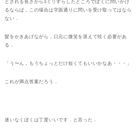
とされる長さから3ミリずらしたところでぼくに問いかけ
るならば，この場合は字面通りに問いを受け取ってはなら
ない．
髪をかきあげながら，口元に微笑を湛えて呟く必要があ
る．
「う〜ん，もうちょっとだけ短くてもいいかなあ・・・」
これが満点答案だろう．
迷いなくぼくは丁度いいです．と言った．