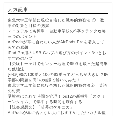
人気記事
東北大学工学部に現役合格した戦略的勉強法 ① 数
学の対策と目標の把握
マニュアルでも簡単！自動車学校のS字クランク攻略
三つのポイント
AirPodsが耳に合わない人がAirPods Proを購入して
みての感想
iPad Pro用のUSB-Cハブの選び方のポイント3つとお
すすめのハブ
【受験】一ヶ月でセンター地理で85点を取った超簡単
な勉強法
[受験]99の100乗と100の99乗ってどっちが大きい？医
学部の問題を高1の知識で解いてみた！
東北大学工学部に現役合格した戦略的勉強法② 英語
の対策
受験生はこれで時間を管理！ios12の新機能「スクリ
ーンタイム」で集中する時間を確保する
【読書感想文】「暗幕のゲルニカ」
AirPodsが耳に合わない人におすすめしたいカナル型