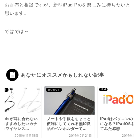
お財布と相談ですが、新型iPad Proを楽しみに待ちたいと
思います。
ではでは～
あなたにオススメかもしれない記事
iPad
ェット
ガジェット
rPodsが耳に合わない
ノートや手帳をちょっと
iPadはパソコンの代
におすすめしたいカナ
便利にしてくれる無印良
になる？iPadOSを
のワイヤレス...
品のペンホルダーて...
てみた感想
2018年11月18日
2019年5月21日
2019年9