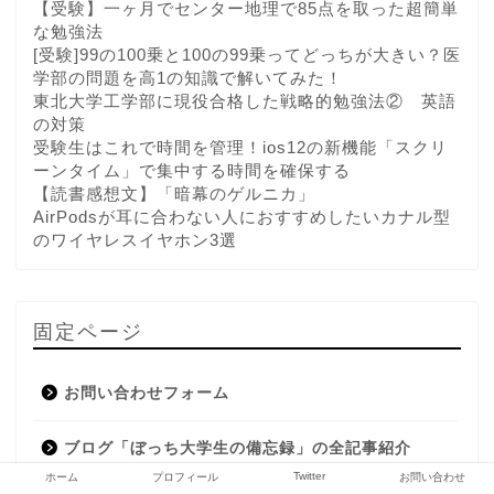
【受験】一ヶ月でセンター地理で85点を取った超簡単
な勉強法
[受験]99の100乗と100の99乗ってどっちが大きい？医
学部の問題を高1の知識で解いてみた！
東北大学工学部に現役合格した戦略的勉強法② 英語
の対策
受験生はこれで時間を管理！ios12の新機能「スクリ
ーンタイム」で集中する時間を確保する
【読書感想文】「暗幕のゲルニカ」
AirPodsが耳に合わない人におすすめしたいカナル型
のワイヤレスイヤホン3選
固定ページ
お問い合わせフォーム
ブログ「ぼっち大学生の備忘録」の全記事紹介
Twitter
ホーム
プロフィール
お問い合わせ