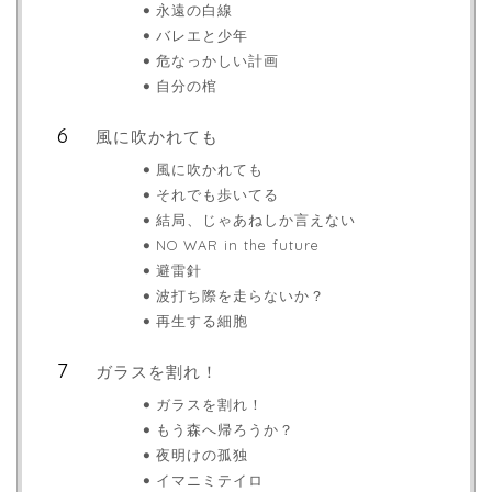
永遠の白線
バレエと少年
危なっかしい計画
自分の棺
風に吹かれても
風に吹かれても
それでも歩いてる
結局、じゃあねしか言えない
NO WAR in the future
避雷針
波打ち際を走らないか？
再生する細胞
ガラスを割れ！
ガラスを割れ！
もう森へ帰ろうか？
夜明けの孤独
イマニミテイロ