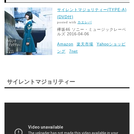
サイレントマジョリティー(TYPE-A)
(DVD付)
posted with
カエレバ
欅坂46 ソニー・ミュージックレーベ
ルズ 2016-04-06
Amazon
楽天市場
Yahooショッピ
ング
7net
サイレントマジョリティー