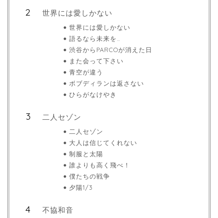
世界には愛しかない
世界には愛しかない
語るなら未来を…
渋谷からPARCOが消えた日
また会って下さい
青空が違う
ボブディランは返さない
ひらがなけやき
二人セゾン
二人セゾン
大人は信じてくれない
制服と太陽
誰よりも高く飛べ！
僕たちの戦争
夕陽1/3
不協和音